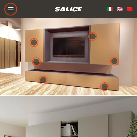
Silentia+
Sviluppo tecnologico, innovazio
Pacta
Sistema per ante a ribalta ve
F70
La nuova guida Salice per